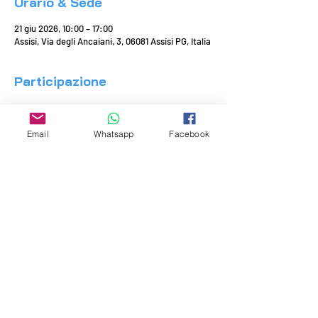
Orario & Sede
21 giu 2026, 10:00 – 17:00
Assisi, Via degli Ancaiani, 3, 06081 Assisi PG, Italia
Participazione
Cliccare sul tasto blu con scritto "Seleziona 
biglietti" e selezionare la quantità di posti 
Email
Whatsapp
Facebook
desiderati scegliendo la loro posizione in 
sala.
Condividi questo evento