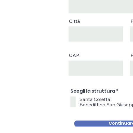
Città
P
CAP
O
Scegli la struttura
*
b
Santa Coletta
b
Benedittino San Giusep
l
i
g
a
Continuar
t
o