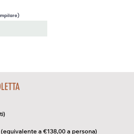
ompilare)
LETTA
i)
0 (equivalente a €138,00 a persona)