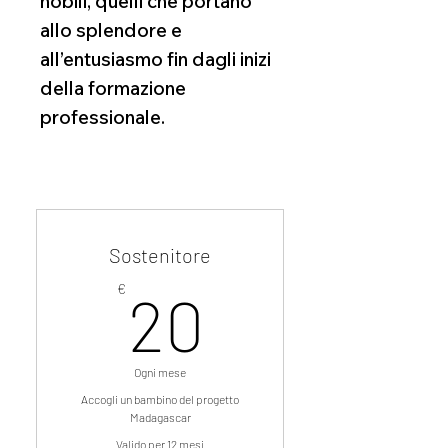
nobili, quelli che portano
allo splendore e
all’entusiasmo fin dagli inizi
della formazione
professionale.
Sostenitore
20€
€
20
Ogni mese
Accogli un bambino del progetto
Madagascar
Valido per 12 mesi