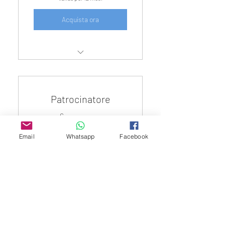
Acquista ora
Quota di sostentamento
mensile
Patrocinatore
50€
€
50
Email
Whatsapp
Facebook
Ogni mese
Donazione superiore alla quota base
di € 20
Acquista ora