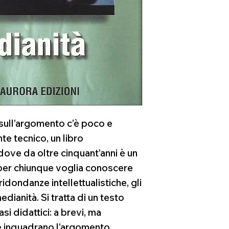
 sull’argomento c’è poco e
e tecnico, un libro
 dove da oltre cinquant’anni è un
e per chiunque voglia conoscere
idondanze intellettualistiche, gli
edianità. Si tratta di un testo
si didattici: a brevi, ma
he inquadrano l’argomento,