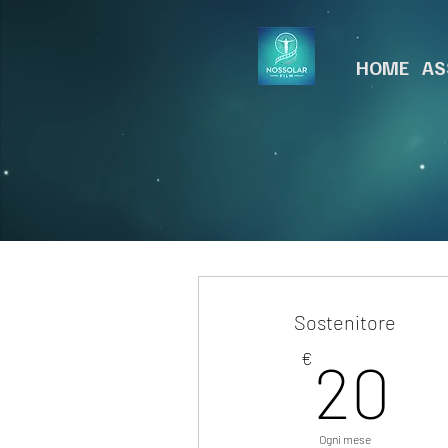
HOME
AS
Sostenitore
2
€
20
Ogni mese