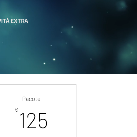
VITÀ EXTRA
Pacote
125€
€
125
tà