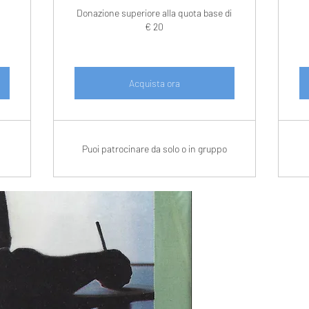
Pre
12,00 €
Donazione superiore alla quota base di
€ 20
Quantità
*
Acquista ora
Prenota online, r
Preordina
Puoi patrocinare da solo o in gruppo