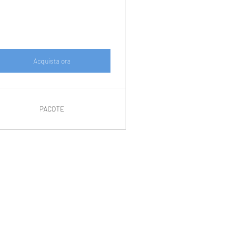
zzo
Acquista ora
itira e paga in Cittadella
PACOTE