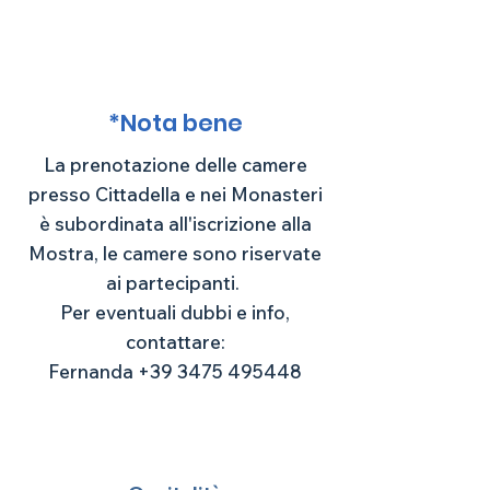
*Nota bene
La prenotazione delle camere
presso Cittadella e nei Monasteri
è subordinata all'iscrizione alla
Reception
Teatro/Auditorio La Cittadella
Sala San Giovanni
Mostra, le camere sono riservate
ai partecipanti.
Per eventuali dubbi e info,
contattare:
Fernanda +39 3475 495448